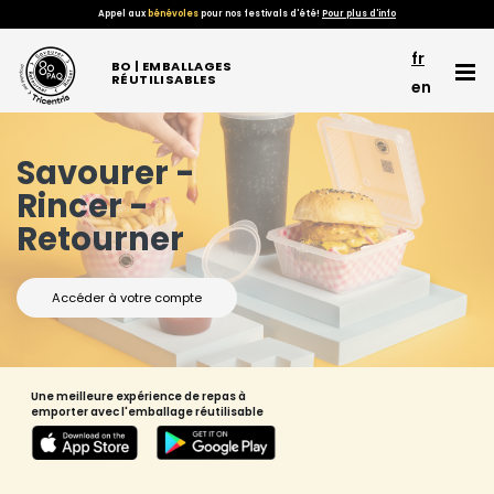
Appel aux
bénévoles
pour nos festivals d'été!
Pour plus d'info
fr
BO | EMBALLAGES
RÉUTILISABLES
en
Savourer -
Rincer -
Retourner
Accéder à votre compte
Une meilleure expérience de repas à
emporter avec l'
emballage réutilisable